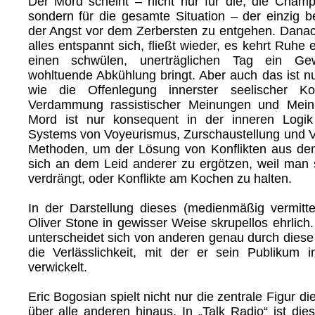
Der Mord scheint – nicht nur für die, die Champl
sondern für die gesamte Situation – der einzig b
der Angst vor dem Zerbersten zu entgehen. Danac
alles entspannt sich, fließt wieder, es kehrt Ruhe 
einen schwülen, unerträglichen Tag ein Gewi
wohltuende Abkühlung bringt. Aber auch das ist n
wie die Offenlegung innerster seelischer Ko
Verdammung rassistischer Meinungen und Mein
Mord ist nur konsequent in der inneren Logik
Systems von Voyeurismus, Zurschaustellung und V
Methoden, um der Lösung von Konflikten aus d
sich an dem Leid anderer zu ergötzen, weil man 
verdrängt, oder Konflikte am Kochen zu halten.
In der Darstellung dieses (medienmäßig vermitte
Oliver Stone in gewisser Weise skrupellos ehrlich
unterscheidet sich von anderen genau durch diese 
die Verlässlichkeit, mit der er sein Publikum 
verwickelt.
Eric Bogosian spielt nicht nur die zentrale Figur di
über alle anderen hinaus. In „Talk Radio“ ist die