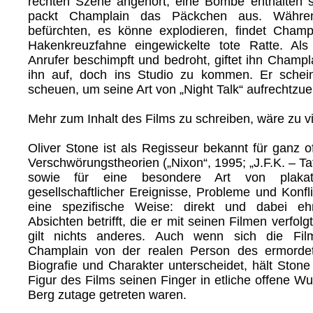
rechten Szene angehört, eine Bombe enthalten so
packt Champlain das Päckchen aus. Währen
befürchten, es könne explodieren, findet Champ
Hakenkreuzfahne eingewickelte tote Ratte. Als
Anrufer beschimpft und bedroht, giftet ihn Champl
ihn auf, doch ins Studio zu kommen. Er schein
scheuen, um seine Art von „Night Talk“ aufrechtzuer
Mehr zum Inhalt des Films zu schreiben, wäre zu vi
Oliver Stone ist als Regisseur bekannt für ganz o
Verschwörungstheorien („Nixon“, 1995; „J.F.K. – Tat
sowie für eine besondere Art von plakati
gesellschaftlicher Ereignisse, Probleme und Konfli
eine spezifische Weise: direkt und dabei eh
Absichten betrifft, die er mit seinen Filmen verfolg
gilt nichts anderes. Auch wenn sich die Fil
Champlain von der realen Person des ermorde
Biografie und Charakter unterscheidet, hält Stone
Figur des Films seinen Finger in etliche offene W
Berg zutage getreten waren.