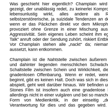
Was geschieht hier eigentlich? Champlain wir
gezeigt, der unablässig redet, zu keinerlei Kompro
lebensunlustig wirkt, alles andere als R
selbstzerstörerische, ja suizidale Tendenzen an d
wenn er das Päckchen direkt vor dem Mikroph
provoziert ohne Grenze in einer Mischung au
Aggressivität. Sein eigenes Leben scheint ihm eg
Talk“ anruft oder der Sendung zuhört, riskiert Entb
Vor Champlain stehen alle „nackt“ da; niema
aussetzt, kann entkommen.
Champlain ist die Nahtstelle zwischen äußerem 
und dahinter liegenden menschlichen Schwäche
Schaltstelle zwischen Schein und Wirklichkeit, die
gnadenlosen Offenbarung. Wenn er redet, wen
beginnt, gibt es keinen Halt. Doch was sich in dies
abspielt, geht weit darüber hinaus. Wir befinden 
Stones Film ist insofern auch eine gnadenlose 
allerdings nicht in einer vulgären und bei so manc
Form von Medienkritik, in der einseitig „
Verantwortung für dies und das gegeben wird.