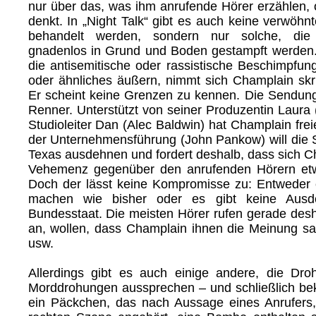
nur über das, was ihm anrufende Hörer erzählen, o
denkt. In „Night Talk“ gibt es auch keine verwöhnt
behandelt werden, sondern nur solche, di
gnadenlos in Grund und Boden gestampft werden.
die antisemitische oder rassistische Beschimpfun
oder ähnliches äußern, nimmt sich Champlain skru
Er scheint keine Grenzen zu kennen. Die Sendung
Renner. Unterstützt von seiner Produzentin Laura 
Studioleiter Dan (Alec Baldwin) hat Champlain fre
der Unternehmensführung (John Pankow) will die
Texas ausdehnen und fordert deshalb, dass sich Ch
Vehemenz gegenüber den anrufenden Hörern et
Doch der lässt keine Kompromisse zu: Entweder 
machen wie bisher oder es gibt keine Aus
Bundesstaat. Die meisten Hörer rufen gerade des
an, wollen, dass Champlain ihnen die Meinung sagt
usw.
Allerdings gibt es auch einige andere, die Droh
Morddrohungen aussprechen – und schließlich b
ein Päckchen, das nach Aussage eines Anrufers,