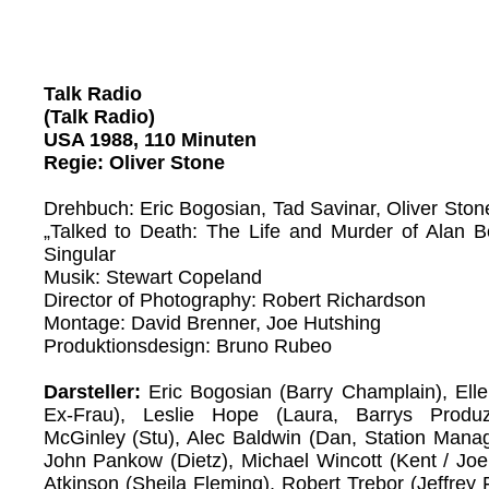
Talk Radio
(Talk Radio)
USA 1988, 110 Minuten
Regie: Oliver Stone
Drehbuch: Eric Bogosian, Tad Savinar, Oliver Sto
„Talked to Death: The Life and Murder of Alan 
Singular
Musik: Stewart Copeland
Director of Photography: Robert Richardson
Montage: David Brenner, Joe Hutshing
Produktionsdesign: Bruno Rubeo
Darsteller:
Eric Bogosian (Barry Champlain), Ell
Ex-Frau), Leslie Hope (Laura, Barrys Produz
McGinley (Stu), Alec Baldwin (Dan, Station Man
John Pankow (Dietz), Michael Wincott (Kent / Joe 
Atkinson (Sheila Fleming), Robert Trebor (Jeffrey F