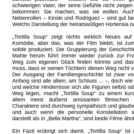
schwierigen Vater, der seine Gefühle nicht zeigen 
bekommen: Sie machen, was sie wollen. Auch
Nebenrollen – Kinski und Rodriguez – sind gut be
Welchs Darstellung der heiratswütigen Hortensia i
„Tortilla Soup“ zeigt nichts wirklich Neues a
Komödie, aber das, was der Film bietet, ist zume
solide produziert. Die Gruppierung der Geschich
Mahle herum führt immer wieder zurück zur Fr
Weg zum eigenen Glück finden könnte und da
muss, dass er seinen Töchtern diesen Weg nicht v
Der Ausgang der Familiengeschichte ist zwar v
Anfang sind alle allein, am Schluss ... –, doch wie
und welche Hindernisse sich die Figuren selbst o
Weg legen, macht „Tortilla Soup“ zu einem kur
allem meist äußerst amüsanten filmischen Z
Charaktere sind durchweg sympathisch und glaubw
und auch wenn die personelle Konstellation 
darstellt als in „Bella Martha“, sind beide Filme ähnli
Ein Fazit erübrigt sich damit. „Tortilla Soup“ ist 