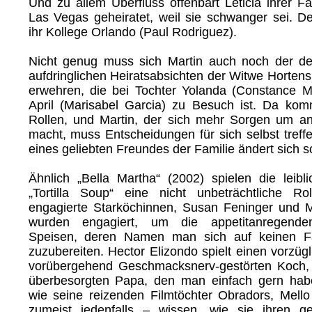
Und zu allem Überfluss offenbart Leticia ihrer Fa
Las Vegas geheiratet, weil sie schwanger sei. De
ihr Kollege Orlando (Paul Rodriguez).
Nicht genug muss sich Martin auch noch der deu
aufdringlichen Heiratsabsichten der Witwe Horten
erwehren, die bei Tochter Yolanda (Constance M
April (Marisabel Garcia) zu Besuch ist. Da kom
Rollen, und Martin, der sich mehr Sorgen um a
macht, muss Entscheidungen für sich selbst tref
eines geliebten Freundes der Familie ändert sich s
Ähnlich „Bella Martha“ (2002) spielen die leib
„Tortilla Soup“ eine nicht unbeträchtliche Ro
engagierte Starköchinnen, Susan Feninger und M
wurden engagiert, um die appetitanregende
Speisen, deren Namen man sich auf keinen F
zuzubereiten. Hector Elizondo spielt einen vorzü
vorübergehend Geschmacksnerv-gestörten Koch, 
überbesorgten Papa, den man einfach gern ha
wie seine reizenden Filmtöchter Obradors, Mell
zumeist jedenfalls – wissen, wie sie ihren ge