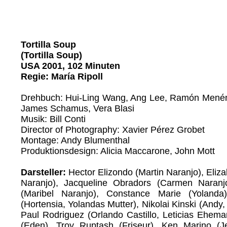
Tortilla Soup
(Tortilla Soup)
USA 2001, 102 Minuten
Regie: María Ripoll
Drehbuch: Hui-Ling Wang, Ang Lee, Ramón Mené
James Schamus, Vera Blasi
Musik: Bill Conti
Director of Photography: Xavier Pérez Grobet
Montage: Andy Blumenthal
Produktionsdesign: Alicia Maccarone, John Mott
Darsteller:
Hector Elizondo (Martin Naranjo), Eliza
Naranjo), Jacqueline Obradors (Carmen Naranj
(Maribel Naranjo), Constance Marie (Yoland
(Hortensia, Yolandas Mutter), Nikolai Kinski (Andy,
Paul Rodriguez (Orlando Castillo, Leticias Ehema
(Eden), Troy Ruptash (Friseur), Ken Marino (J