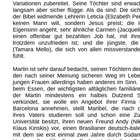
Variationen zubereitet. Seine Töchter sind erw
langsam aber sicher flügge. Als da sind: Die sic
der Bibel widmende Lehrerin Leticia (Elizabeth Pe
keinen Mann will, sondern Jesus preist; die 
Eigensinn angeht, sehr ähnliche Carmen (Jacqueli
einen offenbar gut bezahlten Job hat, mit ih
trotzdem unzufrieden ist; und die jüngste, die
(Tamara Mello), die sich von allen missverstan
fühlt.
Martin ist sehr darauf bedacht, seinen Töchtern den
den nach seiner Meinung sicheren Weg im Lebe
jungen Frauen allerdings haben anderes im Sin
beim Essen, der wichtigsten alltäglichen familiä
der Martin mindestens ein halbes Dutzend Sp
verkündet, sie wolle ein Angebot ihrer Firma 
Barcelona annehmen, stellt Maribel, die nach 
ihres Vaters studieren soll und schon eine Zu
Universität besitzt, ihren neuen Freund Andy (Ni
Klaus Kinskis) vor, einen Brasilianer deutsch-itali
mit dem sie erst einmal zwei Jahre durch Südamer