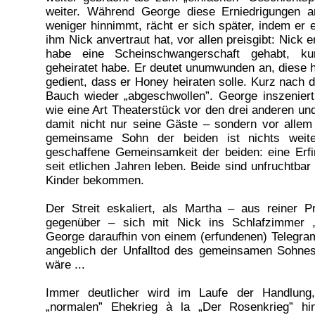
weiter. Während George diese Erniedrigungen 
weniger hinnimmt, rächt er sich später, indem er 
ihm Nick anvertraut hat, vor allen preisgibt: Nick 
habe eine Scheinschwangerschaft gehabt, k
geheiratet habe. Er deutet unumwunden an, diese 
gedient, dass er Honey heiraten solle. Kurz nach d
Bauch wieder „abgeschwollen”. George inszenier
wie eine Art Theaterstück vor den drei anderen un
damit nicht nur seine Gäste – sondern vor alle
gemeinsame Sohn der beiden ist nichts weiter
geschaffene Gemeinsamkeit der beiden: eine Erfi
seit etlichen Jahren leben. Beide sind unfruchtba
Kinder bekommen.
Der Streit eskaliert, als Martha – aus reiner 
gegenüber – sich mit Nick ins Schlafzimmer „
George daraufhin von einem (erfundenen) Telegra
angeblich der Unfalltod des gemeinsamen Sohnes
wäre ...
Immer deutlicher wird im Laufe der Handlung
„normalen” Ehekrieg à la „Der Rosenkrieg” hin