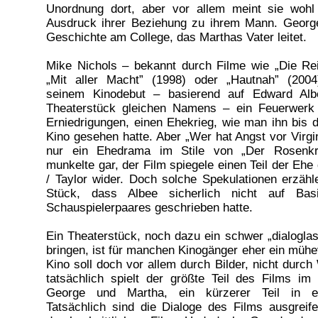
Unordnung dort, aber vor allem meint sie woh
Ausdruck ihrer Beziehung zu ihrem Mann. George
Geschichte am College, das Marthas Vater leitet.
Mike Nichols – bekannt durch Filme wie „Die Rei
„Mit aller Macht” (1998) oder „Hautnah” (2004
seinem Kinodebut – basierend auf Edward Albe
Theaterstück gleichen Namens – ein Feuerwerk 
Erniedrigungen, einen Ehekrieg, wie man ihn bis d
Kino gesehen hatte. Aber „Wer hat Angst vor Virgin
nur ein Ehedrama im Stile von „Der Rosenkr
munkelte gar, der Film spiegele einen Teil der Eh
/ Taylor wider. Doch solche Spekulationen erzäh
Stück, dass Albee sicherlich nicht auf Ba
Schauspielerpaares geschrieben hatte.
Ein Theaterstück, noch dazu ein schwer „dialoglas
bringen, ist für manchen Kinogänger eher ein mühe
Kino soll doch vor allem durch Bilder, nicht durc
tatsächlich spielt der größte Teil des Films i
George und Martha, ein kürzerer Teil in e
Tatsächlich sind die Dialoge des Films ausgreif