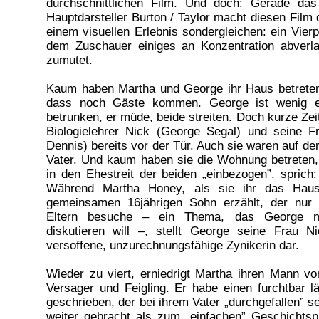
durchschnittlichen Film. Und doch: Gerade das
Hauptdarsteller Burton / Taylor macht diesen Film
einem visuellen Erlebnis sondergleichen: ein Vier
dem Zuschauer einiges an Konzentration abverla
zumutet.
Kaum haben Martha und George ihr Haus betreten,
dass noch Gäste kommen. George ist wenig erf
betrunken, er müde, beide streiten. Doch kurze Zei
Biologielehrer Nick (George Segal) und seine 
Dennis) bereits vor der Tür. Auch sie waren auf de
Vater. Und kaum haben sie die Wohnung betreten
in den Ehestreit der beiden „einbezogen”, sprich: 
Während Martha Honey, als sie ihr das Hau
gemeinsamen 16jährigen Sohn erzählt, der nur 
Eltern besuche – ein Thema, das George mi
diskutieren will –, stellt George seine Frau N
versoffene, unzurechnungsfähige Zynikerin dar.
Wieder zu viert, erniedrigt Martha ihren Mann vo
Versager und Feigling. Er habe einen furchtbar 
geschrieben, der bei ihrem Vater „durchgefallen” se
weiter gebracht als zum „einfachen” Geschichts