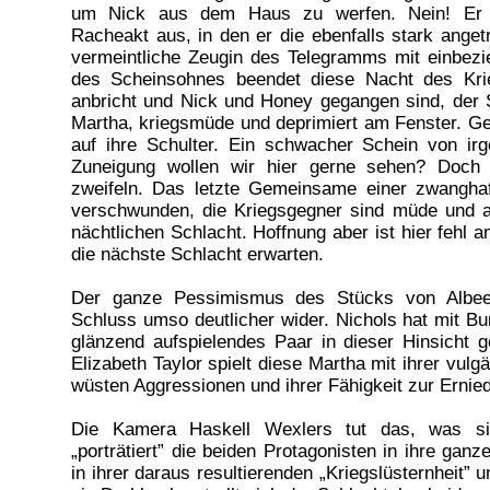
um Nick aus dem Haus zu werfen. Nein! Er 
Racheakt aus, in den er die ebenfalls stark ange
vermeintliche Zeugin des Telegramms mit einbezi
des Scheinsohnes beendet diese Nacht des Kri
anbricht und Nick und Honey gegangen sind, der So
Martha, kriegsmüde und deprimiert am Fenster. Ge
auf ihre Schulter. Ein schwacher Schein von ir
Zuneigung wollen wir hier gerne sehen? Doc
zweifeln. Das letzte Gemeinsame einer zwanghaf
verschwunden, die Kriegsgegner sind müde und a
nächtlichen Schlacht. Hoffnung aber ist hier fehl 
die nächste Schlacht erwarten.
Der ganze Pessimismus des Stücks von Albee
Schluss umso deutlicher wider. Nichols hat mit Bu
glänzend aufspielendes Paar in dieser Hinsicht 
Elizabeth Taylor spielt diese Martha mit ihrer vulg
wüsten Aggressionen und ihrer Fähigkeit zur Ernied
Die Kamera Haskell Wexlers tut das, was s
„porträtiert” die beiden Protagonisten in ihre ganz
in ihrer daraus resultierenden „Kriegslüsternheit”