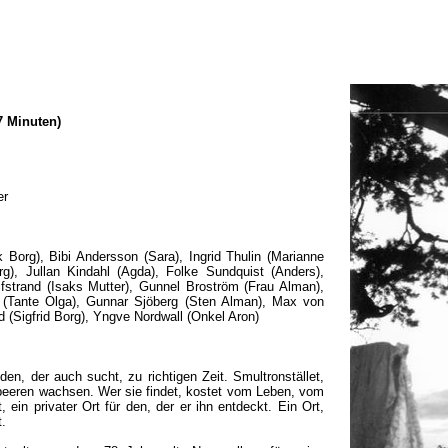
7 Minuten)
er
 Borg), Bibi Andersson (Sara), Ingrid Thulin (Marianne
g), Jullan Kindahl (Agda), Folke Sundquist (Anders),
ifstrand (Isaks Mutter), Gunnel Broström (Frau Alman),
d (Tante Olga), Gunnar Sjöberg (Sten Alman), Max von
 (Sigfrid Borg), Yngve Nordwall (Onkel Aron)
den, der auch sucht, zu richtigen Zeit. Smultronstället,
dbeeren wachsen. Wer sie findet, kostet vom Leben, vom
 ein privater Ort für den, der er ihn entdeckt. Ein Ort,
t.