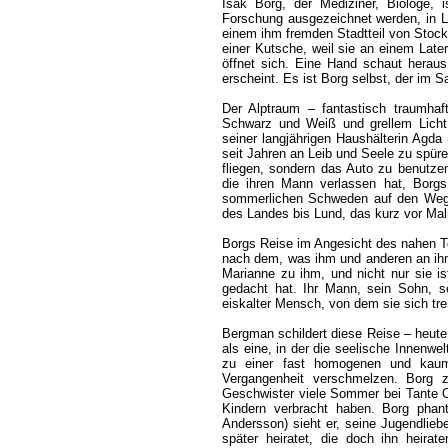
Isak Borg, der Mediziner, Biologe, i
Forschung ausgezeichnet werden, in Lu
einem ihm fremden Stadtteil von Stockho
einer Kutsche, weil sie an einem Late
öffnet sich. Eine Hand schaut heraus
erscheint. Es ist Borg selbst, der im Sa
Der Alptraum – fantastisch traumha
Schwarz und Weiß und grellem Licht v
seiner langjährigen Haushälterin Agda 
seit Jahren an Leib und Seele zu spü
fliegen, sondern das Auto zu benutzen
die ihren Mann verlassen hat, Borg
sommerlichen Schweden auf den Weg 
des Landes bis Lund, das kurz vor Mal
Borgs Reise im Angesicht des nahen T
nach dem, was ihm und anderen an ihm 
Marianne zu ihm, und nicht nur sie i
gedacht hat. Ihr Mann, sein Sohn, s
eiskalter Mensch, von dem sie sich tr
Bergman schildert diese Reise – heut
als eine, in der die seelische Innenwe
zu einer fast homogenen und kaum 
Vergangenheit verschmelzen. Borg z
Geschwister viele Sommer bei Tante O
Kindern verbracht haben. Borg phant
Andersson) sieht er, seine Jugendliebe,
später heiratet, die doch ihn heirat