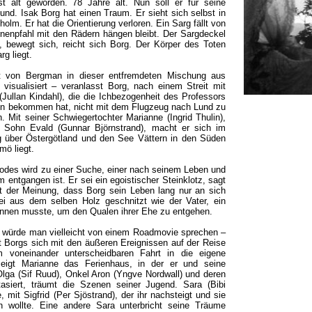
st alt geworden. 78 Jahre alt. Nun soll er für seine
nd. Isak Borg hat einen Traum. Er sieht sich selbst in
lm. Er hat die Orientierung verloren. Ein Sarg fällt von
rnenpfahl mit den Rädern hängen bleibt. Der Sargdeckel
, bewegt sich, reicht sich Borg. Der Körper des Toten
rg liegt.
ft von Bergman in dieser entfremdeten Mischung aus
isualisiert – veranlasst Borg, nach einem Streit mit
(Jullan Kindahl), die die Ichbezogenheit des Professors
ren bekommen hat, nicht mit dem Flugzeug nach Lund zu
. Mit seiner Schwiegertochter Marianne (Ingrid Thulin),
s Sohn Evald (Gunnar Björnstrand), macht er sich im
über Östergötland und den See Vättern in den Süden
mö liegt.
odes wird zu einer Suche, einer nach seinem Leben und
entgangen ist. Er sei ein egoistischer Steinklotz, sagt
st der Meinung, dass Borg sein Leben lang nur an sich
ei aus dem selben Holz geschnitzt wie der Vater, ein
ennen musste, um den Qualen ihrer Ehe zu entgehen.
e würde man vielleicht von einem Roadmovie sprechen –
lt Borgs sich mit den äußeren Ereignissen auf der Reise
voneinander unterscheidbaren Fahrt in die eigene
eigt Marianne das Ferienhaus, in der er und seine
lga (Sif Ruud), Onkel Aron (Yngve Nordwall) und deren
asiert, träumt die Szenen seiner Jugend. Sara (Bibi
 mit Sigfrid (Per Sjöstrand), der ihr nachsteigt und sie
en wollte. Eine andere Sara unterbricht seine Träume