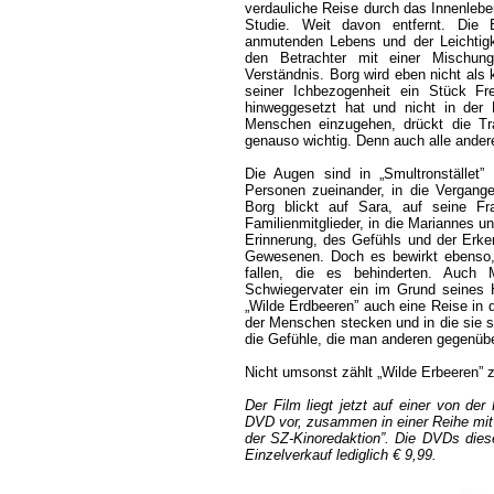
verdauliche Reise durch das Innenleb
Studie. Weit davon entfernt. Die
anmutenden Lebens und der Leichtigke
den Betrachter mit einer Mischu
Verständnis. Borg wird eben nicht als 
seiner Ichbezogenheit ein Stück Fr
hinweggesetzt hat und nicht in der
Menschen einzugehen, drückt die Tr
genauso wichtig. Denn auch alle ander
Die Augen sind in „Smultronstället”
Personen zueinander, in die Vergange
Borg blickt auf Sara, auf seine Fr
Familienmitglieder, in die Mariannes u
Erinnerung, des Gefühls und der Erken
Gewesenen. Doch es bewirkt ebenso,
fallen, die es behinderten. Auch 
Schwiegervater ein im Grund seines H
„Wilde Erdbeeren” auch eine Reise in 
der Menschen stecken und in die sie s
die Gefühle, die man anderen gegenübe
Nicht umsonst zählt „Wilde Erbeeren”
Der Film liegt jetzt auf einer von d
DVD vor, zusammen in einer Reihe mit 
der SZ-Kinoredaktion”. Die DVDs dies
Einzelverkauf lediglich € 9,99.