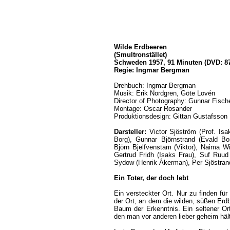
Wilde Erdbeeren
(Smultronstället)
Schweden 1957, 91 Minuten (DVD: 8
Regie: Ingmar Bergman
Drehbuch: Ingmar Bergman
Musik: Erik Nordgren, Göte Lovén
Director of Photography: Gunnar Fisch
Montage: Oscar Rosander
Produktionsdesign: Gittan Gustafsson
Darsteller:
Victor Sjöström (Prof. Isak
Borg), Gunnar Björnstrand (Evald Bor
Björn Bjelfvenstam (Viktor), Naima W
Gertrud Fridh (Isaks Frau), Suf Ruu
Sydow (Henrik Åkerman), Per Sjöstrand
Ein Toter, der doch lebt
Ein versteckter Ort. Nur zu finden für 
der Ort, an dem die wilden, süßen Er
Baum der Erkenntnis. Ein seltener Ort,
den man vor anderen lieber geheim häl