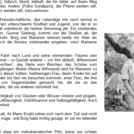
), hübsch, blond, lebhaft, die ihn bittet, auf ihrem Weg
iter, Anders (Folke Sundquist), der Pfarrer werden will,
rzt werden will, mitzunehmen.
Freundschaftliche, das Lebendige tritt noch einmal in
fast unbeschwerte Kindheit und Jugend, von der er so
ll unterbricht die heitere Stimmung jäh. Ein streitendes
öm, Gunnar Sjöberg), kommt von der Straßen ab, der
 mehr. Borg und Marianne nehmen beide mit. Aber als
isch die Almans miteinander umgehen, setzt Marianne
r Fahrt nach Lund und seine erinnernden Träume sein
l – in Gestalt anderer – vor ihm abläuft, differenziert
hlechten”, das Harte vom Weichen, das Schöne vom
jährigen Mutter (Naima Wifstrand) wird für Marianne zu
 dieser kühlen, hartherzigen Frau, deren Kinder bis auf
nder sie fast nie besuchen kommen, einer Frau, die ihre
von Gegenständen gemacht hat, die sie an das
rte, die sie anderen vermittelt hat.
htigkeit von Glauben oder Wissen streiten und prügeln,
altherzigkeit, Gefühlsarmut und Selbstgefälligkeit. Auch
mkeit.
kalt, ihr Mann Evald sehne sich nach dem Tod und nicht
rage, und Borg habe richtig gesagt, er sei ein lebender
cht etwa ein melodramatischer Film, keine nur schwer