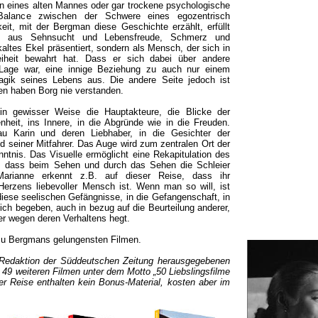
en eines alten Mannes oder gar trockene psychologische
 Balance zwischen der Schwere eines egozentrisch
it, mit der Bergman diese Geschichte erzählt, erfüllt
ng aus Sehnsucht und Lebensfreude, Schmerz und
kaltes Ekel präsentiert, sondern als Mensch, der sich in
eiheit bewahrt hat. Dass er sich dabei über andere
 Lage war, eine innige Beziehung zu auch nur einem
agik seines Lebens aus. Die andere Seite jedoch ist
en haben Borg nie verstanden.
 in gewisser Weise die Hauptakteure, die Blicke der
nheit, ins Innere, in die Abgründe wie in die Freuden.
au Karin und deren Liebhaber, in die Gesichter der
nd seiner Mitfahrer. Das Auge wird zum zentralen Ort der
ntnis. Das Visuelle ermöglicht eine Rekapitulation des
 dass beim Sehen und durch das Sehen die Schleier
Marianne erkennt z.B. auf dieser Reise, dass ihr
erzens liebevoller Mensch ist. Wenn man so will, ist
diese seelischen Gefängnisse, in die Gefangenschaft, in
ich begeben, auch in bezug auf die Beurteilung anderer,
r wegen deren Verhaltens hegt.
 zu Bergmans gelungensten Filmen.
er Redaktion der Süddeutschen Zeitung herausgegebenen
49 weiteren Filmen unter dem Motto „50 Liebslingsfilme
er Reise enthalten kein Bonus-Material, kosten aber im