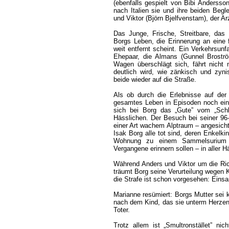
(ebenfalls gespielt von Bibi Andersson
nach Italien sie und ihre beiden Begle
und Viktor (Björn Bjelfvenstam), der A
Das Junge, Frische, Streitbare, das 
Borgs Leben, die Erinnerung an eine 
weit entfernt scheint. Ein Verkehrsunfa
Ehepaar, die Almans (Gunnel Brostr
Wagen überschlägt sich, fährt nicht
deutlich wird, wie zänkisch und zyn
beide wieder auf die Straße.
Als ob durch die Erlebnisse auf de
gesamtes Leben in Episoden noch einma
sich bei Borg das „Gute” vom „Sc
Hässlichen. Der Besuch bei seiner 96-
einer Art wachem Alptraum – angesichts
Isak Borg alle tot sind, deren Enkelki
Wohnung zu einem Sammelsurium 
Vergangene erinnern sollen – in aller Hä
Während Anders und Viktor um die Ric
träumt Borg seine Verurteilung wegen K
die Strafe ist schon vorgesehen: Einsa
Marianne resümiert: Borgs Mutter sei 
nach dem Kind, das sie unterm Herzen t
Toter.
Trotz allem ist „Smultronstället” ni