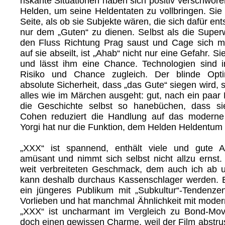
riskante Situationen haben sich positiv verschwor
Helden, um seine Heldentaten zu vollbringen. Sie 
Seite, als ob sie Subjekte wären, die sich dafür en
nur dem „Guten“ zu dienen. Selbst als die Super
den Fluss Richtung Prag saust und Cage sich mi
auf sie abseilt, ist „Ahab“ nicht nur eine Gefahr. S
und lässt ihm eine Chance. Technologien sind i
Risiko und Chance zugleich. Der blinde Opt
absolute Sicherheit, dass „das Gute“ siegen wird, 
alles wie im Märchen ausgeht: gut, nach ein paar 
die Geschichte selbst so hanebüchen, dass sie
Cohen reduziert die Handlung auf das moderne
Yorgi hat nur die Funktion, dem Helden Heldentum 
„XXX“ ist spannend, enthält viele und gute Ac
amüsant und nimmt sich selbst nicht allzu ernst.
weit verbreiteten Geschmack, dem auch ich ab u
kann deshalb durchaus Kassenschlager werden. 
ein jüngeres Publikum mit „Subkultur“-Tendenze
Vorlieben und hat manchmal Ähnlichkeit mit moder
„XXX“ ist uncharmant im Vergleich zu Bond-Movi
doch einen gewissen Charme, weil der Film abstrus