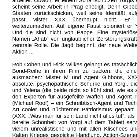
arbeitet. Obwohl er einem Scharfschützen Yorgi
scheint seine Arbeit in Prag erledigt. Denn Gibbo
Staaten zurückschicken, weil seine Identität auf
passt Mister XXX überhaupt nicht. Er en
weiterzumachen. Auf eigene Faust spioniert er 
Und die sind nicht von Pappe. Eine mysteriö
Namen „Ahab“ von unglaublicher Zerstörungskraft 
zentrale Rolle. Die Jagd beginnt, der neue Weltenr
Aktion ...
Rob Cohen und Rick Wilkes gelangt es tatsächlich,
Bond-Reihe in ihren Film zu packen, die ein
ausmachen: Mister M und Agent Gibbons, XX
absolute, psychopathische Schurke und Yorgi, di
und Yelena (die beide nicht so kühl sind, wie es 
den Experten für ausgefeilte Waffen und Agent 
(Michael Roof) – ein Schreibtisch-Agent und Techn
Art cooler und nüchterner Patriotismus gepaart
(XXX: „Was man für sein Land nicht alles tut“, als
bereite Schönheit von Yorgi auf dem Tablett servi
vielem unrealistische und mit allen Klischees un
Kalten Krieges gespickte Handlung, Action-Szen