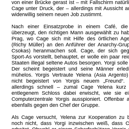
von einer Brücke gerast ist – mit Fallschirm natürl
Cage unter Druck, der – allerdings mit Aussicht a
widerwillig seinem neuen Job zustimmt.
Nach einer Einsatzprobe in einem Café, di
überzeugt, den richtigen Mann ausgewählt zu ha
Prag, wo Cage sich mit Hilfe des örtlichen Ag
(Richy Müller) an den Anführer der Anarchy-Gru
Csokas) heranmachen soll. Cage, der sich geg
Sport-As vorstellt, behauptet, er wolle ein paar re
Staaten illegal seltene Autos besorgen. Yorgi solle
Der scheint begeistert und seine Männer erled
mühelos. Yorgis Vertraute Yelena (Asia Argento)
nicht begeistert von Yorgis neuem „Freund“.
allerdings schnell – zumal Cage Yelena kurz 
entlegenem Schloss dabei erwischt, wie sie e
Computerzentrale Yorgis ausspioniert. Offenbar 
ebenfalls gegen den Chef der Gruppe.
Als Cage versucht, Yelena zur Kooperation zu 
noch nicht, dass Yorgi inzwischen weiß, dass 