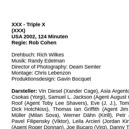
XXX - Triple X
(XXX)
USA 2002, 124 Minuten
Regie: Rob Cohen
Drehbuch: Rich Wilkes
Musik: Randy Edelman
Director of Photography: Deam Semler
Montage: Chris Lebenzon
Produktionsdesign: Gavin Bocquet
Darsteller:
Vin Diesel (Xander Cage), Asia Argento
Csokas (Yorgi), Samuel L. Jackson (Agent August 
Roof (Agent Toby Lee Shavers), Eve (J. J.), Tom
Dick Hotchkiss), Thomas Ian Griffith (Agent Ji
Müller (Milan Sova), Werner Dähn (Kirill), Petr 
Pavel Filipensky (Viktor), Leila Arcieri (Jordan K
(Agent Roger Donnan), Joe Bucaro (Virg), Danny Tr