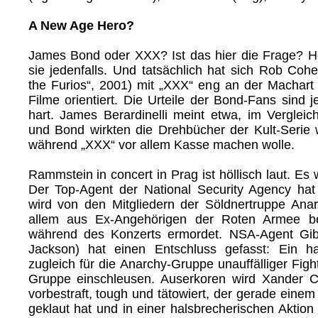
A New Age Hero?
James Bond oder XXX? Ist das hier die Frage? Hei
sie jedenfalls. Und tatsächlich hat sich Rob Coh
the Furios“, 2001) mit „XXX“ eng an der Machar
Filme orientiert. Die Urteile der Bond-Fans sind je
hart. James Berardinelli meint etwa, im Verglei
und Bond wirkten die Drehbücher der Kult-Serie
während „XXX“ vor allem Kasse machen wolle.
Rammstein in concert in Prag ist höllisch laut. Es 
Der Top-Agent der National Security Agency hat
wird von den Mitgliedern der Söldnertruppe Ana
allem aus Ex-Angehörigen der Roten Armee be
während des Konzerts ermordet. NSA-Agent Gi
Jackson) hat einen Entschluss gefasst: Ein ha
zugleich für die Anarchy-Gruppe unauffälliger Fight
Gruppe einschleusen. Auserkoren wird Xander Ca
vorbestraft, tough und tätowiert, der gerade eine
geklaut hat und in einer halsbrecherischen Aktion