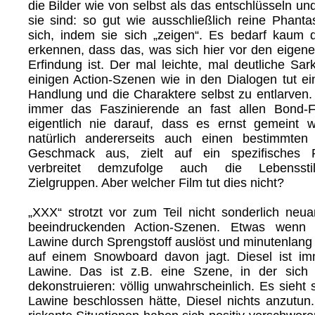
die Bilder wie von selbst als das entschlüsseln u
sie sind: so gut wie ausschließlich reine Phantas
sich, indem sie sich „zeigen“. Es bedarf kaum
erkennen, dass das, was sich hier vor den eigene
Erfindung ist. Der mal leichte, mal deutliche Sa
einigen Action-Szenen wie in den Dialogen tut ei
Handlung und die Charaktere selbst zu entlarven.
immer das Faszinierende an fast allen Bond-
eigentlich nie darauf, dass es ernst gemeint w
natürlich andererseits auch einen bestimmten 
Geschmack aus, zielt auf ein spezifisches P
verbreitet demzufolge auch die Lebensstil
Zielgruppen. Aber welcher Film tut dies nicht?
„XXX“ strotzt vor zum Teil nicht sonderlich neua
beeindruckenden Action-Szenen. Etwas wenn 
Lawine durch Sprengstoff auslöst und minutenlang 
auf einem Snowboard davon jagt. Diesel ist im
Lawine. Das ist z.B. eine Szene, in der sich d
dekonstruieren: völlig unwahrscheinlich. Es sieht 
Lawine beschlossen hätte, Diesel nichts anzutun.