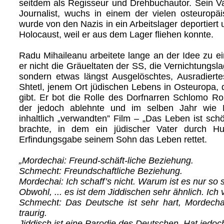
seitdem als Regisseur und Drehbuchautor. Sein Vate
Journalist, wuchs in einem der vielen osteuropäi
wurde von den Nazis in ein Arbeitslager deportiert
Holocaust, weil er aus dem Lager fliehen konnte.
Radu Mihaileanu arbeitete lange an der Idee zu e
er nicht die Gräueltaten der SS, die Vernichtungsla
sondern etwas längst Ausgelöschtes, Ausradiert
Shtetl, jenem Ort jüdischen Lebens in Osteuropa, 
gibt. Er bot die Rolle des Dorfnarren Schlomo Ro
der jedoch ablehnte und im selben Jahr wie M
inhaltlich „verwandten” Film – „Das Leben ist schö
brachte, in dem ein jüdischer Vater durch Hu
Erfindungsgabe seinem Sohn das Leben rettet.
„Mordechai: Freund-schäft-liche Beziehung.
Schmecht: Freundschaftliche Beziehung.
Mordechai: Ich schaff’s nicht. Warum ist es nur so
Obwohl, ... es ist dem Jiddischen sehr ähnlich. Ich 
Schmecht: Das Deutsche ist sehr hart, Mordechai
traurig.
Jiddisch ist eine Parodie des Deutschen. Hat jedoc