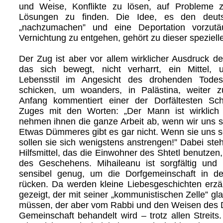
und Weise, Konflikte zu lösen, auf Probleme 
Lösungen zu finden. Die Idee, es den deuts
„nachzumachen” und eine Deportation vorzut
Vernichtung zu entgehen, gehört zu dieser speziell
Der Zug ist aber vor allem wirklicher Ausdruck d
das sich bewegt, nicht verharrt, ein Mittel,
Lebensstil im Angesicht des drohenden Todes
schicken, um woanders, in Palästina, weiter z
Anfang kommentiert einer der Dorfältesten Sc
Zuges mit den Worten: „Der Mann ist wirklich
nehmen ihnen die ganze Arbeit ab, wenn wir uns se
Etwas Dümmeres gibt es gar nicht. Wenn sie uns s
sollen sie sich wenigstens anstrengen!” Dabei steh
Hilfsmittel, das die Einwohner des Shtetl benutzen
des Geschehens. Mihaileanu ist sorgfältig und i
sensibel genug, um die Dorfgemeinschaft in de
rücken. Da werden kleine Liebesgeschichten erzäh
gezeigt, der mit seiner „kommunistischen Zelle” gla
müssen, der aber vom Rabbi und den Weisen des Do
Gemeinschaft behandelt wird – trotz allen Streits.