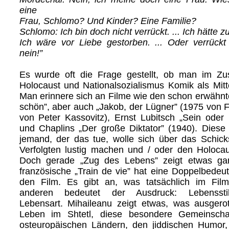
eine
Frau, Schlomo? Und Kinder? Eine Familie?
Schlomo: Ich bin doch nicht verrückt. ... Ich hätte zu v
Ich wäre vor Liebe gestorben. ... Oder verrückt
nein!”
Es wurde oft die Frage gestellt, ob man im Z
Holocaust und Nationalsozialismus Komik als Mitte
Man erinnere sich an Filme wie den schon erwähnt
schön”, aber auch „Jakob, der Lügner” (1975 von 
von Peter Kassovitz), Ernst Lubitsch „Sein oder 
und Chaplins „Der große Diktator” (1940). Diese F
jemand, der das tue, wolle sich über das Schick
Verfolgten lustig machen und / oder den Holocau
Doch gerade „Zug des Lebens” zeigt etwas ga
französische „Train de vie” hat eine Doppelbedeu
den Film. Es gibt an, was tatsächlich im Fil
anderen bedeutet der Ausdruck: Lebensstil
Lebensart. Mihaileanu zeigt etwas, was ausgero
Leben im Shtetl, diese besondere Gemeinscha
osteuropäischen Ländern, den jiddischen Humor, 