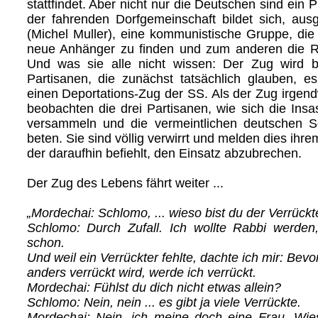
stattfindet. Aber nicht nur die Deutschen sind ein 
der fahrenden Dorfgemeinschaft bildet sich, aus
(Michel Muller), eine kommunistische Gruppe, die 
neue Anhänger zu finden und zum anderen die Rel
Und was sie alle nicht wissen: Der Zug wird 
Partisanen, die zunächst tatsächlich glauben, e
einen Deportations-Zug der SS. Als der Zug irgen
beobachten die drei Partisanen, wie sich die In
versammeln und die vermeintlichen deutschen So
beten. Sie sind völlig verwirrt und melden dies ihr
der daraufhin befiehlt, den Einsatz abzubrechen.
Der Zug des Lebens fährt weiter ...
„Mordechai: Schlomo, ... wieso bist du der Verrückt
Schlomo: Durch Zufall. Ich wollte Rabbi werden
schon.
Und weil ein Verrückter fehlte, dachte ich mir: Bev
anders verrückt wird, werde ich verrückt.
Mordechai: Fühlst du dich nicht etwas allein?
Schlomo: Nein, nein ... es gibt ja viele Verrückte.
Mordechai: Nein, ich meine doch eine Frau. Wies