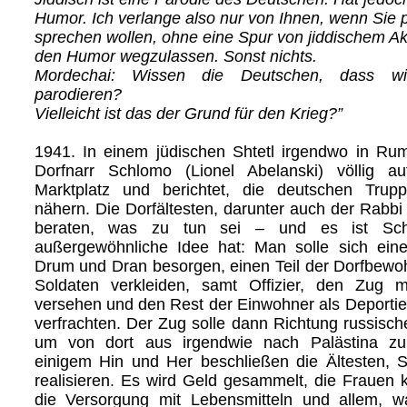
Humor. Ich verlange also nur von Ihnen, wenn Sie 
sprechen wollen, ohne eine Spur von jiddischem Ak
den Humor wegzulassen. Sonst nichts.
Mordechai: Wissen die Deutschen, dass wi
parodieren?
Vielleicht ist das der Grund für den Krieg?”
1941. In einem jüdischen Shtetl irgendwo in Rum
Dorfnarr Schlomo (Lionel Abelanski) völlig a
Marktplatz und berichtet, die deutschen Trup
nähern. Die Dorfältesten, darunter auch der Rabbi 
beraten, was zu tun sei – und es ist Sch
außergewöhnliche Idee hat: Man solle sich ein
Drum und Dran besorgen, einen Teil der Dorfbewo
Soldaten verkleiden, samt Offizier, den Zug 
versehen und den Rest der Einwohner als Deportie
verfrachten. Der Zug solle dann Richtung russisch
um von dort aus irgendwie nach Palästina 
einigem Hin und Her beschließen die Ältesten, 
realisieren. Es wird Geld gesammelt, die Frauen
die Versorgung mit Lebensmitteln und allem, w